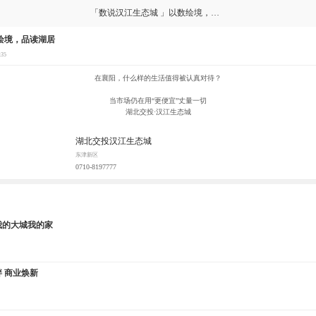
「数说汉江生态城 」以数绘境，品读湖居
绘境，品读湖居
:35
在襄阳，什么样的生活值得被认真对待？
当市场仍在用“更便宜”丈量一切
湖北交投·汉江生态城
湖北交投汉江生态城
东津新区
0710-8197777
| 我的大城我的家
 商业焕新