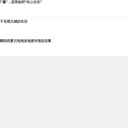
“赢”，还有如何“向上生长”
院子兑现大城好生活
·襄阳府夏日泡泡泳池派对清凉启幕