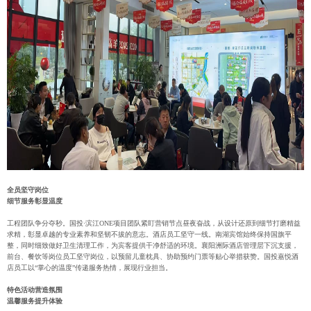
全员坚守岗位
细节服务彰显温度
工程团队争分夺秒。国投·滨江ONE项目团队紧盯营销节点昼夜奋战，从设计还原到细节打磨精益
求精，彰显卓越的专业素养和坚韧不拔的意志。酒店员工坚守一线。南湖宾馆始终保持国旗平
整，同时细致做好卫生清理工作，为宾客提供干净舒适的环境。襄阳洲际酒店管理层下沉支援，
前台、餐饮等岗位员工坚守岗位，以预留儿童枕具、协助预约门票等贴心举措获赞。国投嘉悦酒
店员工以“掌心的温度”传递服务热情，展现行业担当。
特色活动营造氛围
温馨服务提升体验