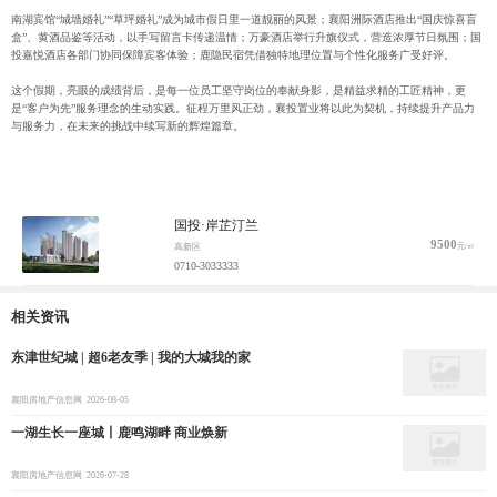
南湖宾馆“城墙婚礼”“草坪婚礼”成为城市假日里一道靓丽的风景；襄阳洲际酒店推出“国庆惊喜盲
盒”、黄酒品鉴等活动，以手写留言卡传递温情；万豪酒店举行升旗仪式，营造浓厚节日氛围；国
投嘉悦酒店各部门协同保障宾客体验；鹿隐民宿凭借独特地理位置与个性化服务广受好评。
这个假期，亮眼的成绩背后，是每一位员工坚守岗位的奉献身影，是精益求精的工匠精神，更
是“客户为先”服务理念的生动实践。征程万里风正劲，襄投置业将以此为契机，持续提升产品力
与服务力，在未来的挑战中续写新的辉煌篇章。
国投·岸芷汀兰
9500
元/㎡
高新区
0710-3033333
相关资讯
东津世纪城 | 超6老友季 | 我的大城我的家
襄阳房地产信息网
2026-08-05
一湖生长一座城丨鹿鸣湖畔 商业焕新
襄阳房地产信息网
2026-07-28