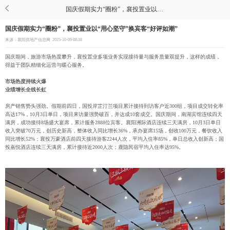
国庆假期实力“圈粉”，襄投置业以“用心坚守”换宾客“好评如潮”
国庆假期实力“圈粉”，襄投置业以“用心坚守”换宾客“好评如潮”
来源：襄阳房地产信息网
2025-10-09 08:38
国庆期间，旅游市场热度攀升，襄投置业多项业务实现接待量与服务质量双提升，这样的成绩，
得益于团队精细化运营与暖心服务。
市场热度持续火爆
业绩增长全线长虹
房产销售势头强劲。假期前四日，国投岸芷汀兰项目累计接待到访客户近300组，项目成交转化率
高达17%，10月3日单日，项目来访量强势破百，并达成10套成交。国庆期间，南湖宾馆连续四天
满房，成功接待8场盛大宴席，累计服务2888位宾客。襄阳洲际酒店连续三天满房，10月3日单日
收入突破70万元，创历史新高，整体收入同比增长36%，承办宴席15场，创收100万元，餐饮收入
同比增长52%；襄投万豪酒店前四天接待游客2244人次，平均入住率85%，单日总收入创新高；国
投嘉悦酒店连续三天满房，累计接待近2000人次；鹿隐民宿平均入住率达95%。