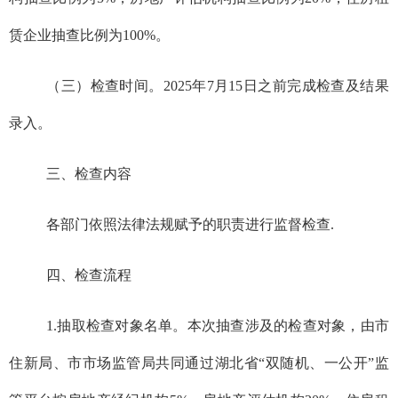
赁企业抽查比例为100%。
（三）检查时间。2025年7月15日之前完成检查及结果
录入。
三、检查内容
各部门依照法律法规赋予的职责进行监督检查.
四、检查流程
1.抽取检查对象名单。本次抽查涉及的检查对象，由市
住新局、市市场监管局共同通过湖北省“双随机、一公开”监