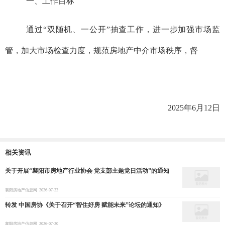
一、工作目标
通过“双随机、一公开”抽查工作，进一步加强市场监
管，加大市场检查力度，规范房地产中介市场秩序，督
2025年6月12日
相关资讯
关于开展“襄阳市房地产行业协会 党支部主题党日活动”的通知
襄阳房地产信息网
2026-07-22
转发 中国房协《关于召开“智住好房 赋能未来”论坛的通知》
襄阳房地产信息网
2026-07-20