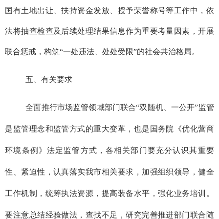
国有土地出让、扶持资金发放、授予荣誉称号等工作中，依
法将抽查检查及后续处理结果信息作为重要考量因素，开展
联合惩戒，构筑“一处违法、处处受限”的社会共治格局。
五、有关要求
全面推行市场监管领域部门联合“双随机、一公开”监管
是监管理念和监管方式的重大变革，也是国务院《优化营商
环境条例》法定监管方式，各相关部门要充分认识其重要
性、紧迫性，认真落实我市相关要求，加强组织领导，健全
工作机制，统筹执法资源，提高装备水平，强化业务培训。
要注意总结经验做法，查找不足，研究完善推进部门联合随