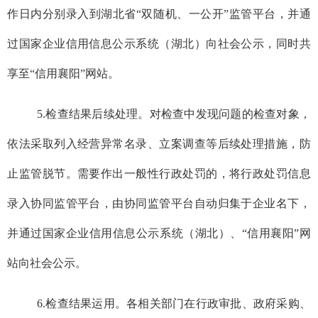
作日内分别录入到湖北省“双随机、一公开”监管平台，并通
过国家企业信用信息公示系统（湖北）向社会公示，同时共
享至“信用襄阳”网站。
5.检查结果后续处理。对检查中发现问题的检查对象，
依法采取列入经营异常名录、立案调查等后续处理措施，防
止监管脱节。需要作出一般性行政处罚的，将行政处罚信息
录入协同监管平台，由协同监管平台自动归集于企业名下，
并通过国家企业信用信息公示系统（湖北）、“信用襄阳”网
站向社会公示。
6.检查结果运用。各相关部门在行政审批、政府采购、